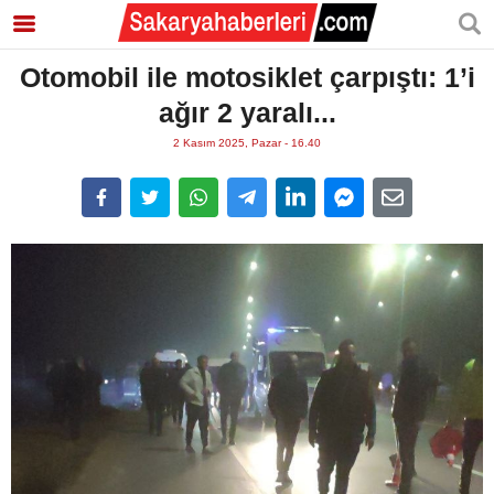
Otomobil ile motosiklet çarpıştı: 1’i
ağır 2 yaralı...
2 Kasım 2025, Pazar - 16.40