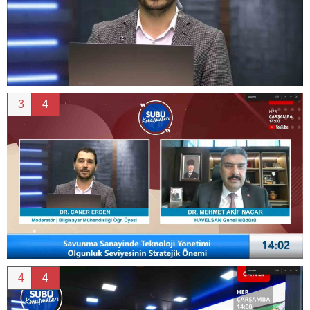
3
4
4
4