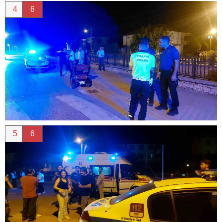
4
6
5
6