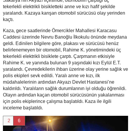
Sakarya’nın Akyazı ilçesinde, otomobilin çarptığı üç
tekerlekli elektrikli bisikletteki anne ve kızı hafif şekilde
yaralandı. Kazaya karışan otomobil sürücüsü olay yerinden
kaçtı.
Kaza, gece saatlerinde Ömercikler Mahallesi Karacasu
Caddesi üzerinde Nevru Banoğlu İlkokulu önünde meydana
geldi. Edinilen bilgilere göre, plakası ve sürücüsü henüz
belirlenemeyen bir otomobil, Rahime K. yönetimindeki üç
tekerlekli elektrikli bisiklete çarptı. Çarpmanın etkisiyle
Rahime K. ve yanında bulunan 9 yaşındaki kızı Eylül E.T.
yaralandı. Çevredekilerin ihbarı üzerine olay yerine sağlık ve
polis ekipleri sevk edildi. Yaralı anne ve kızı, ilk
müdahalelerinin ardından Akyazı Devlet Hastanesi’ne
kaldırıldı. Yaralıların sağlık durumlarının iyi olduğu öğrenildi.
Olayın ardından kaçan otomobil sürücüsünün yakalanması
için polis ekiplerince çalışma başlatıldı. Kaza ile ilgili
inceleme başlatıldı.
2
6