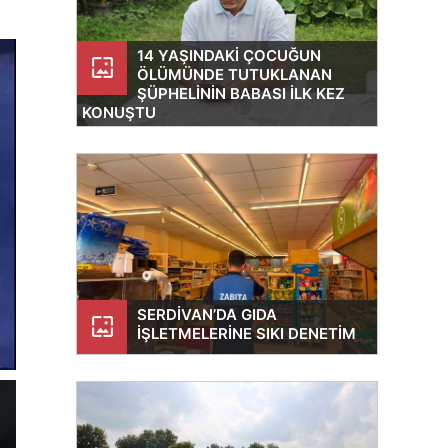
14 YAŞINDAKI ÇOCUĞUN
wallpaper
ÖLÜMÜNDE TUTUKLANAN
ŞÜPHELININ BABASI ILK KEZ
KONUŞTU
SERDIVAN’DA GIDA
wallpaper
İŞLETMELERINE SIKI DENETIM