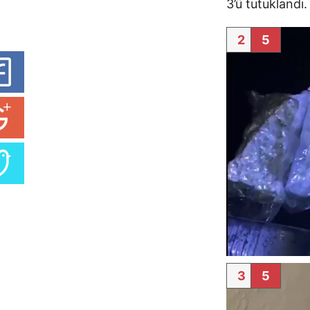
3’ü tutuklandı.
2
5
3
5