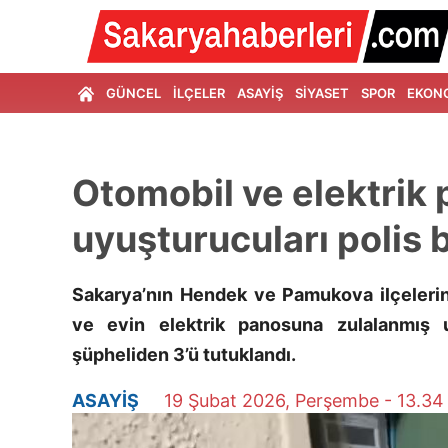
GÜNCEL
İLÇELER
ASAYİŞ
SİYASET
SPOR
EKON
İLETİŞİM
Otomobil ve elektrik
uyuşturucuları polis 
Sakarya’nın Hendek ve Pamukova ilçelerin
ve evin elektrik panosuna zulalanmış u
şüpheliden 3’ü tutuklandı.
ASAYİŞ
19 Şubat 2026, Perşembe - 13.34