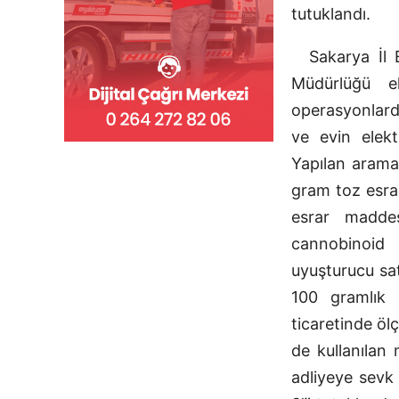
tutuklandı.
Sakarya İl
Müdürlüğü e
operasyonlard
ve evin elekt
Yapılan arama
gram toz esra
esrar madde
cannobinoi
uyuşturucu sat
100 gramlık
ticaretinde öl
de kullanılan 
adliyeye sevk 