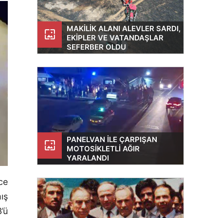
diyen bir çocuk. Böyle bir
eylemi gerç
MAKILIK ALANI ALEVLER SARDI,
wallpaper
EKIPLER VE VATANDAŞLAR
SEFERBER OLDU
PANELVAN ILE ÇARPIŞAN
wallpaper
MOTOSIKLETLI AĞIR
YARALANDI
ce
ış
’ü