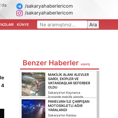
m'da
/sakaryahaberlericom
/sakaryahaberlericom
Ara
YAZILARI
KÜNYE
Benzer Haberler
ASAYİŞ
MAKILIK ALANI ALEVLER
le
SARDI, EKIPLER VE
VATANDAŞLAR SEFERBER
 4
OLDU
Sakarya’nın Kaynarca
ilçesinde makilik alanda
çıkan yangın, ekiplerin ve
PANELVAN ILE ÇARPIŞAN
vatandaşların
MOTOSIKLETLI AĞIR
müdahalesiyle kontrol
YARALANDI
altına alınarak
Sakarya’nın Karasu
söndürüldü.