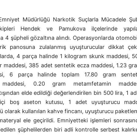
 Emniyet Müdürlüğü Narkotik Suçlarla Mücadele Şu
kipleri Hendek ve Pamukova ilçelerinde yapıl
a 4 şüpheli gözaltına alındı. Operasyonlarda otomobi
rik panosuna zulalanmış uyuşturucular dikkat çekt
larda, 4 parça halinde 1 kilogram skunk maddesi, 5
r maddesi, 385 adet sentetik ecza maddesi, 1.23 gr
si, 6 parça halinde toplam 17.80 gram sentet
d maddesi, 0.20 gram metamfetamin maddes
ışından elde edildiği değerlendirilen bin 500 lira, 1 ad
 içi boş aseton kutusu, 1 adet uyuşturucu mad
çü olarak kullanılan kahve fincanı, uyuşturucu paketle
materyal ele geçirildi. Emniyetteki işlemleri sonrasın
edilen şüphelilerden biri adli kontrolle serbest kalırk