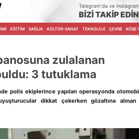
Telegram'da ve Instagra
BİZİ TAKİP EDİN
OMİ
EĞİTİM
SAĞLIK
KÜLTÜR-SANAT
TEKNOLOJİ
ÇEVRE
KÖŞE 
 panosuna zulalanan
buldu: 3 tutuklama
de polis ekiplerince yapılan operasyonda otomobi
yuşturucular dikkat çekerken gözaltına alınan