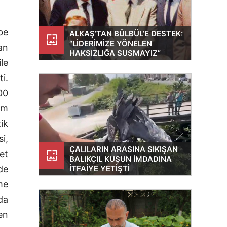
be
ALKAŞ’TAN BÜLBÜL’E DESTEK:
wallpaper
“LIDERIMIZE YÖNELEN
an
HAKSIZLIĞA SUSMAYIZ”
le
i.
00
am
ik
i,
ÇALILARIN ARASINA SIKIŞAN
et
wallpaper
BALIKÇIL KUŞUN IMDADINA
ITFAIYE YETIŞTI
de
me
da
en