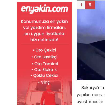
1
5
Sakarya’nı
yapılan opera
uyuşturucular