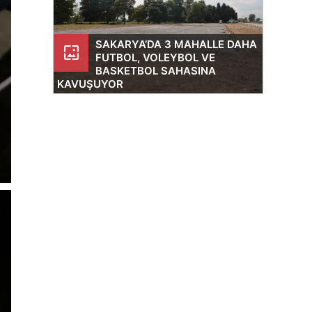
SAKARYA’DA 3 MAHALLE DAHA
wallpaper
FUTBOL, VOLEYBOL VE
BASKETBOL SAHASINA
KAVUŞUYOR