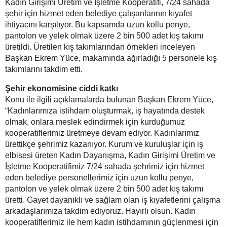
Kadın Girişimi Üretim ve İşletme Kooperatifi, 7/24 sahada
şehir için hizmet eden belediye çalışanlarının kıyafet
ihtiyacını karşılıyor. Bu kapsamda uzun kollu penye,
pantolon ve yelek olmak üzere 2 bin 500 adet kış takımı
üretildi. Üretilen kış takımlarından örnekleri inceleyen
Başkan Ekrem Yüce, makamında ağırladığı 5 personele kış
takımlarını takdim etti.
Şehir ekonomisine ciddi katkı
Konu ile ilgili açıklamalarda bulunan Başkan Ekrem Yüce,
“Kadınlarımıza istihdam oluşturmak, iş hayatında destek
olmak, onlara meslek edindirmek için kurduğumuz
kooperatiflerimiz üretmeye devam ediyor. Kadınlarımız
ürettikçe şehrimiz kazanıyor. Kurum ve kuruluşlar için iş
elbisesi üreten Kadın Dayanışma, Kadın Girişimi Üretim ve
İşletme Kooperatifimiz 7/24 sahada şehrimiz için hizmet
eden belediye personellerimiz için uzun kollu penye,
pantolon ve yelek olmak üzere 2 bin 500 adet kış takımı
üretti. Gayet dayanıklı ve sağlam olan iş kıyafetlerini çalışma
arkadaşlarımıza takdim ediyoruz. Hayırlı olsun. Kadın
kooperatiflerimiz ile hem kadın istihdamının güçlenmesi için